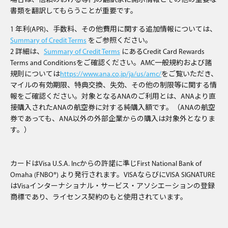
場合は、信頼のおける専門の翻訳家に開示情報とその他の重要な
書類を翻訳してもらうことが重要です。
1 年利(APR)、手数料、その他費用に関する追加情報については、
Summary of Credit Terms
をご参照ください。
2 詳細は、
Summary of Credit Terms
にあるCredit Card Rewards
Terms and Conditionsをご確認ください。AMC一般規約および諸
規則については
https://www.ana.co.jp/ja/us/amc/
をご覧いただき、
マイルの有効期限、特典交換、失効、その他の制限等に関する情
報をご確認ください。対象となるANAのご利⽤とは、ANAより直
接購⼊されたANAの航空券に対する純購⼊額です。（ANAの航空
券であっても、ANA以外の外部企業からの購⼊は対象外となりま
す。）
カードはVisa U.S.A. Incからの許諾に準じFirst National Bank of
Omaha (FNBO®) より発行されます。VISAならびにVISA SIGNATURE
はVisaインターナショナル・サービス・アソシエーションの登録
商標であり、ライセンス契約のもと使用されています。