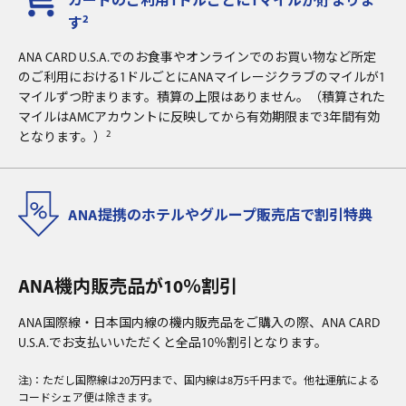
カードのご利用1ドルごとに1マイルが貯まりま
2
す
ANA CARD U.S.A.でのお食事やオンラインでのお買い物など所定
のご利用における1ドルごとにANAマイレージクラブのマイルが1
マイルずつ貯まります。積算の上限はありません。（積算された
マイルはAMCアカウントに反映してから有効期限まで3年間有効
2
となります。）
ANA提携のホテルやグループ販売店で割引特典
ANA機内販売品が10％割引
ANA国際線・日本国内線の機内販売品をご購入の際、ANA CARD
U.S.A.でお支払いいただくと全品10％割引となります。
注)：ただし国際線は20万円まで、国内線は8万5千円まで。他社運航による
コードシェア便は除きます。