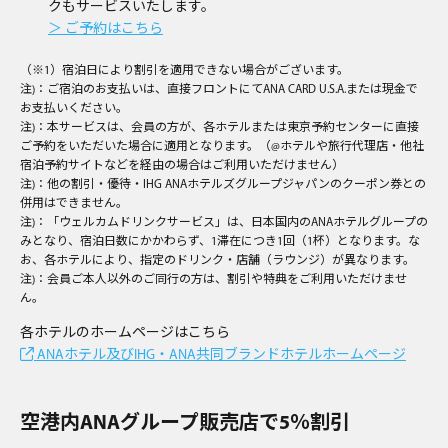
クもサービスいたします。
＞ ご予約はこちら
（※1）宿泊日により割引を適用できない場合がございます。
注)：ご宿泊のお支払いは、直接フロントにてANA CARD U.S.A.または現金で
お支払いください。
注)：本サービスは、会員の方が、各ホテルまたは東京予約センターに直接
ご予約をいただいた場合に適用となります。（@ホテルや旅行代理店・他社
宿泊予約サイトなどを経由の場合はご利用いただけません）
注)：他の割引・優待・IHG ANAホテルズグループジャパンのクーポン券との
併用はできません。
注)：「ウェルカムドリンクサービス」は、日本国内のANAホテルグループの
みとなり、宿泊日数にかかわらず、1滞在につき1回（1杯）となります。な
お、各ホテルにより、指定のドリンク・店舗（ラウンジ）が異なります。
注)：会員ご本人以外のご同行の方は、割引や特典をご利用いただけませ
ん。
各ホテルのホームページはこちら
ANAホテル及びIHG・ANA共同ブランドホテルホームページ
空港内ANAグループ販売店で5％割引